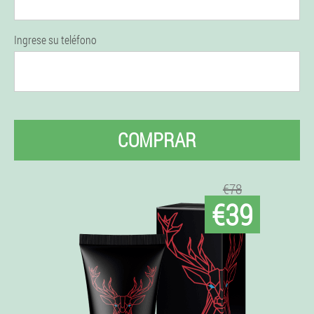
Ingrese su teléfono
COMPRAR
€78
€39