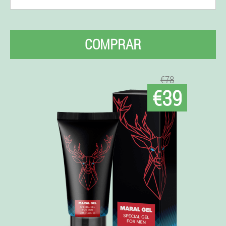
COMPRAR
€78
€39