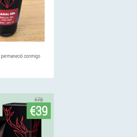
ado permaneció conmigo
€78
€39