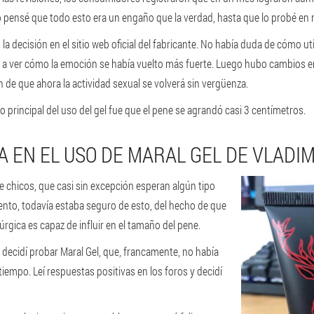
io pensé que todo esto era un engaño que la verdad, hasta que lo probé en
a decisión en el sitio web oficial del fabricante. No había duda de cómo uti
a ver cómo la emoción se había vuelto más fuerte. Luego hubo cambios en
de que ahora la actividad sexual se volverá sin vergüenza.
do principal del uso del gel fue que el pene se agrandó casi 3 centímetros.
 EN EL USO DE MARAL GEL DE VLADIMI
e chicos, que casi sin excepción esperan algún tipo
to, todavía estaba seguro de esto, del hecho de que
úrgica es capaz de influir en el tamaño del pene.
 decidí probar Maral Gel, que, francamente, no había
iempo. Leí respuestas positivas en los foros y decidí