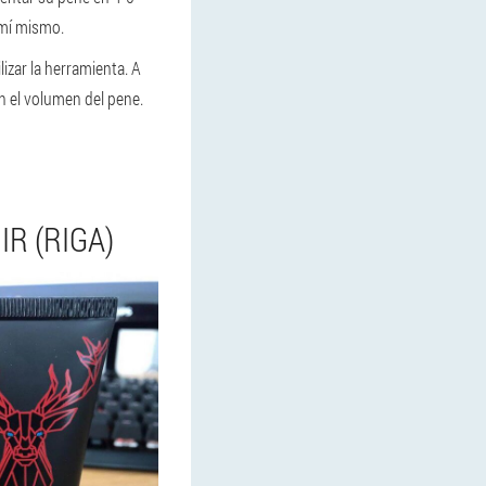
 mí mismo.
lizar la herramienta. A
 el volumen del pene.
R (RIGA)