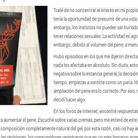
Traté de no concentrar el interés en mi propi
tenía la oportunidad de presumir de una vida s
embargo, los instintos no pueden ser burlado
tener relaciones sexuales. La actividad es agr
embargo, debido al volumen del pene, a men
Hubo episodios en los que me dijeron directa
nada los afectaba en absoluto. Sin duda, esto
negativa sobre la estancia general, la decisi
tiempo, empiezas a sentirte como un paria. M
ampliación del pene era lo correcto. Por eso
decidí hacer algo.
En los foros de Internet, encontré respuesta
ra aumentar el pene. Escuché sobre varias cremas, pero me enteré de est
la composición completamente natural del gel, por esta razón, casi no hay
 las revisiones, los consumidores registraron que en un mes lograron aum