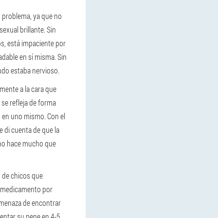
o problema, ya que no
exual brillante. Sin
s, está impaciente por
adable en sí misma. Sin
udo estaba nervioso.
mente a la cara que
 se refleja de forma
ón en uno mismo. Con el
e di cuenta de que la
, no hace mucho que
s de chicos que
e medicamento por
 amenaza de encontrar
entar su pene en 4-5