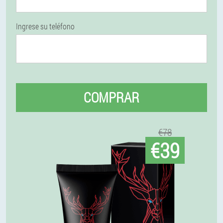
Ingrese su teléfono
COMPRAR
€78
€39