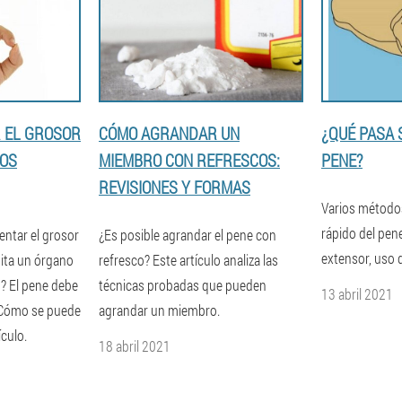
 EL GROSOR
CÓMO AGRANDAR UN
¿QUÉ PASA 
DOS
MIEMBRO CON REFRESCOS:
PENE?
REVISIONES Y FORMAS
Varios método
rápido del pene
ntar el grosor
¿Es posible agrandar el pene con
extensor, uso 
sita un órgano
refresco? Este artículo analiza las
o? El pene debe
técnicas probadas que pueden
13 abril 2021
¿Cómo se puede
agrandar un miembro.
ículo.
18 abril 2021