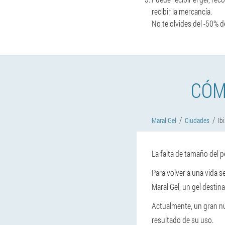
recibir la mercancía.
No te olvides del -50% d
CÓM
Maral Gel
Ciudades
Ib
La falta de tamaño del
Para volver a una vida 
Maral Gel, un gel destin
Actualmente, un gran nú
resultado de su uso.