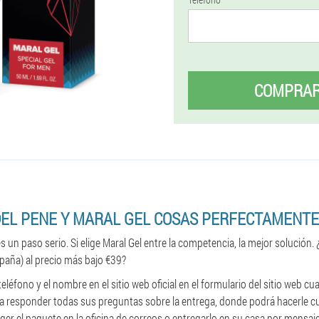
COMPRA
DEL PENE Y MARAL GEL COSAS PERFECTAMENTE
s un paso serio. Si elige Maral Gel entre la competencia, la mejor solución.
spaña) al precio más bajo €39?
éfono y el nombre en el sitio web oficial en el formulario del sitio web cuan
ara responder todas sus preguntas sobre la entrega, donde podrá hacerle c
coger el paquete en la oficina de correos o entregarlo en su casa por mensa