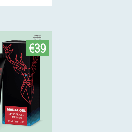
€78
€39