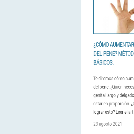
¿CÓMO AUMENTAR
DEL PENE? MÉTO
BÁSICOS.
Te diremos cómo aume
del pene. ¿Quién nece
genital largo y delgad
estar en proporción. 
lograr esto? Leer el art
23 agosto 2021