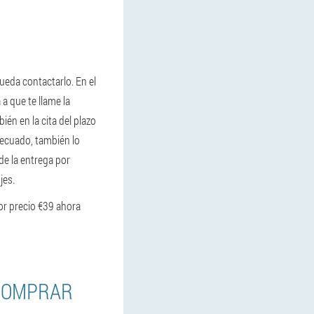
ueda contactarlo. En el
 a que te llame la
ién en la cita del plazo
decuado, también lo
de la entrega por
jes.
or precio €39 ahora
 COMPRAR