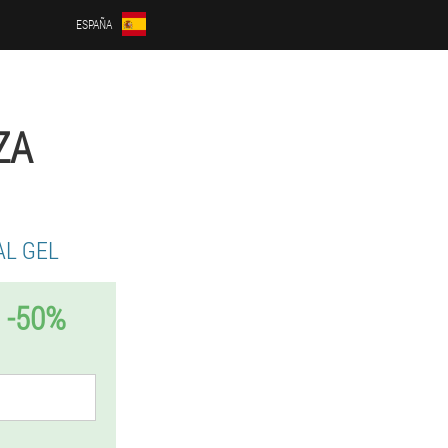
ESPAÑA
ZA
L GEL
 -50%