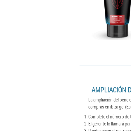
AMPLIACIÓN 
La ampliación del pene e
compras en ibiza gel (E
Complete el número de tel
El gerente lo llamará p
Puede recibir el gel, re