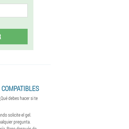
R
 COMPATIBLES
 ¿Qué debes hacer si te
do solicite el gel.
ualquier pregunta.
jería. Pago después de