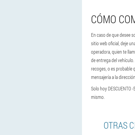
CÓMO COM
En caso de que desee so
sitio web oficial, deje u
operadora, quien te llam
de entrega del vehículo
recoges, o es probable q
mensajería a la dirección
Solo hoy DESCUENTO -50
mismo.
OTRAS C